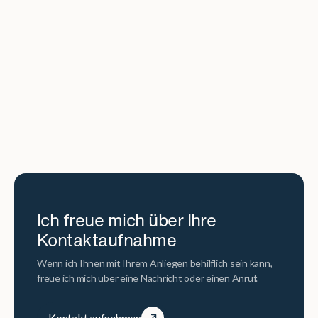
Bad und Garage will wachgeküsst werden!
639.000
1958
177
10
€
m²
Kaufpreis
Baujahr
Fläche
Zi.
Immobilie ansehen
Ich freue mich über Ihre
Kontaktaufnahme
Wenn ich Ihnen mit Ihrem Anliegen behilflich sein kann,
freue ich mich über eine Nachricht oder einen Anruf.
Kontakt aufnehmen